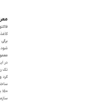
معرف
فاکتو
کاغذه
شود. 
معمول
۵۰
سازما