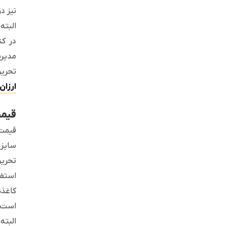
نیز د
البته
در کن
مدیری
تحریر
ارزان
قیمت
قیمت 
سایز 
تحریر
استفا
کاغذه
است ک
البته