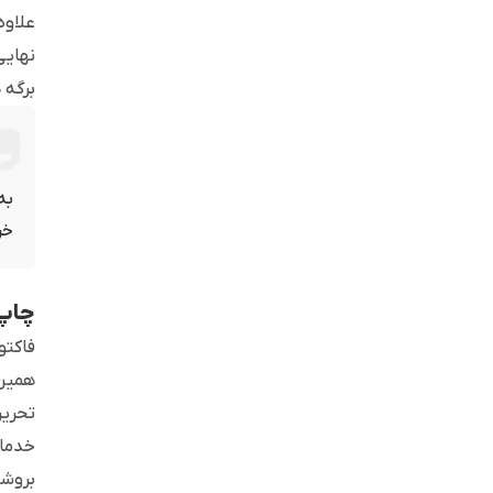
علاوه
نهایی
برگه 
به
خر
چاپ 
فاکتو
همین 
تحریر
خدمات
بروشو