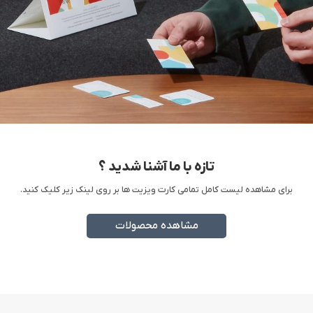
زمان، چه به صورت حضوری و چه آنلاین، تحویل می‌دهیم.
چاپ آروان با سال‌ها تجربه، انتخابی مطمئن برای تبلیغات
شماست. از دیگر دلایل
چاپ بروشور
مخصوصا گلاسه
در چاپخانه آروان ؛
کیفیت چاپ بی‌ نظیر: استفاده از کاغذ گلاسه با
گرماژهای مختلف برای ارائه رنگ‌های زنده و تصاویر
واضح
تنوع سایز: امکان سفارش بروشور سایز A4، بروشور
تازه با ما آشنا شدید ؟
سایز A5 و بروشور سایز A3 متناسب با نیاز شما
برای مشاهده لیست کامل تمامی کارت ویزیت ها بر روی لینک زیر کلیک کنید.
طراحی سفارشی: تیم طراحی ما آماده است تا
بروشورهایی متناسب با هویت برند شما خلق کند
مشاهده محصولات
تحویل سریع: چاپ و تحویل سفارشات در کوتاه‌ ترین
زمان ممکن، چه به صورت حضوری و چه آنلاین.