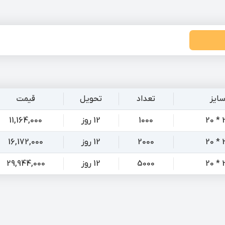
ایز
تعداد
تحویل
قیمت
29
1000
12 روز
11,164,000
29
2000
12 روز
16,172,000
29
5000
12 روز
29,944,000