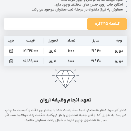
امکان چاپ روی جنس های مختلف وجود دارد.
سفارش به تیراژ دلخواه در مرحله ثبت سفارش موجود می‌باشد
گلاسه 135 گرم
وجه
سایز
تعداد
تحویل
قیمت
خرید
دو رو
40 * 29
1000
5 روز
17,342,000
دو رو
40 * 29
2000
5 روز
25,186,000
تعهد انجام وظیفه آروان
ما در کار خود ماهر هستیم. کلیه سفارشات شما با بیشترین دقت و کیفیت به چاپ
می‌رسد به طوری که وقتی جعبه محصول را باز می‌کنید شگفت زده خواهید شد. اگر
نیاز به محصول چاپی دارید با خیال راحت سفارش دهید.