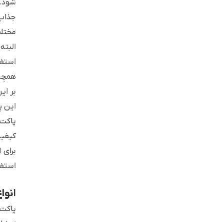
شود. 
جذاب 
مختلف
البته
استفا
همچنی
بر ای
این پ
پاکت 
کیفیت
برای 
استفا
انوا
پاکت 