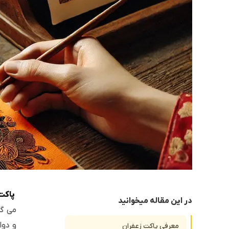
پاکت
در این مقاله میخوانید
می گی
و دوا
معرفی پاکت زعفران