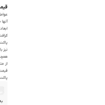
قیمت
عوامل
آنها 
ابعاد
کرافت
پاکت 
نیز ب
همچنی
از مت
قیمت 
پاکت 
به