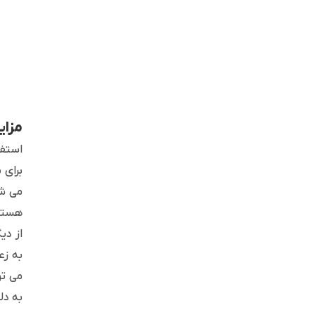
مزای
استفا
برای 
می شو
هستند
از دی
به زع
می تو
به دل