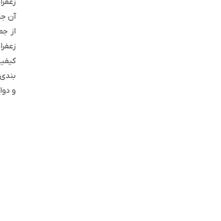
زعفرا
آن جا
از جم
زعفرا
کیفیت
و دوا