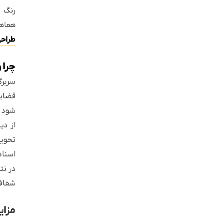
رنگ ه
هماهن
طراحی
چرا 
سربرگ
قضایی
شود ه
از دی
تحویل
اسناد
در نت
شفافی
مزای