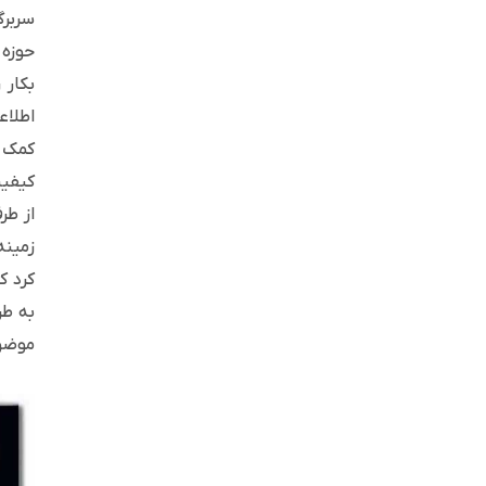
سربرگ
حوزه 
بکار 
اطلاع
کمک ز
کیفیت
از طر
زمینه
کرد ک
به طر
موضوع