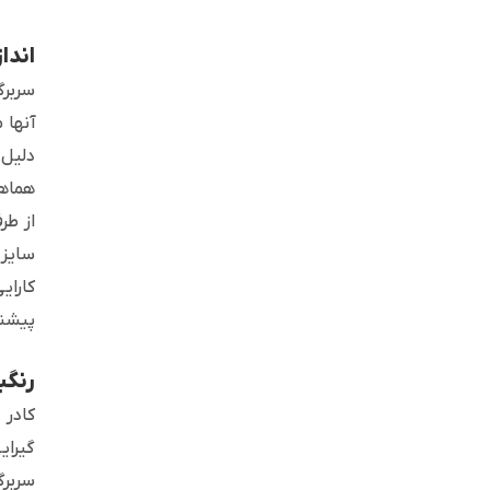
اندا
سربرگ
دلیل 
هماهن
سایز 
کارای
پیشنه
رنگب
کادر 
گیرای
سربرگ