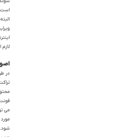
شوند 
است ک
البته
ویرای
اینتر
لازم 
اصول
در طر
تراکت
محتوا
فونت 
می تو
مورد 
شود. 