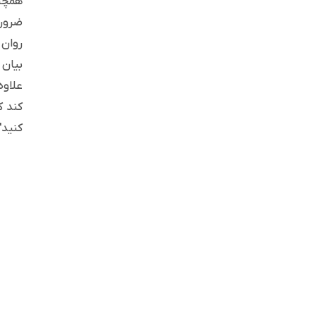
همچنی
ضروری
روان 
بیان 
علاوه
کند ک
کنید"