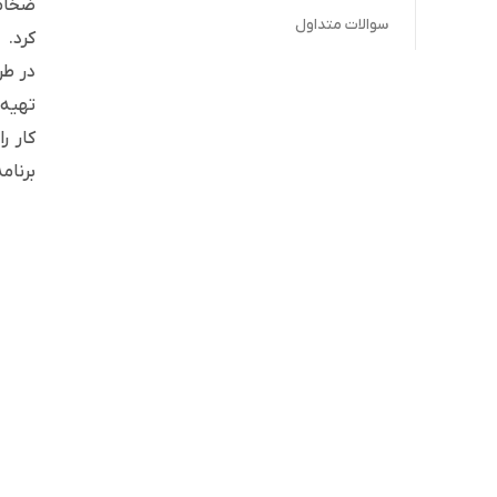
سوالات متداول
کرد.
در طر
تهیه 
کار ر
برنام