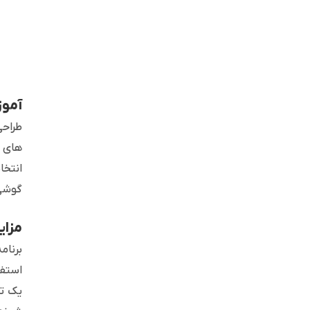
آموز
طراحی
های م
انتخا
گوشی 
مزای
برنام
استفا
یک تر