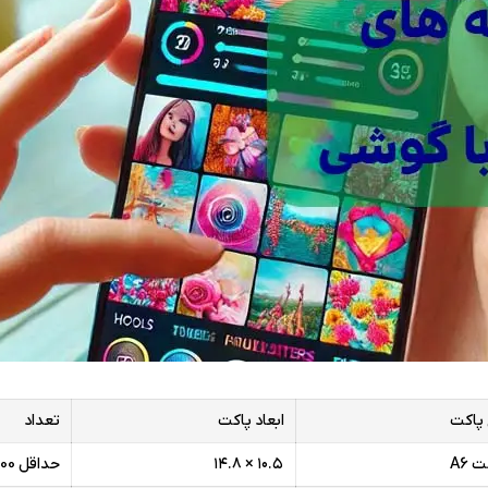
 پاکت
ابعاد پاکت
تعداد
 A6
۱۰.۵ × ۱۴.۸
حداقل 1000 تا