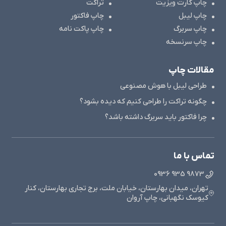
چاپ کارت ویزیت
تراکت
چاپ لیبل
چاپ فاکتور
چاپ سربرگ
چاپ پاکت نامه
چاپ سرنسخه
مقالات چاپ
طراحی لیبل با هوش مصنوعی
چگونه تراکت را طراحی کنیم که دیده بشود؟
چرا فاکتور باید سربرگ داشته باشد؟
تماس با ما
9873 935 0936
تهران، میدان بهارستان، خیابان ملت، برج تجاری بهارستان، کنار
کیوسک نگهبانی، چاپ آروان