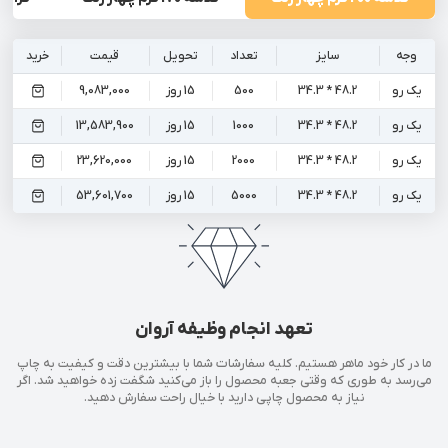
وجه
سایز
تعداد
تحویل
قیمت
خرید
یک رو
48.2 * 34.3
500
15 روز
9,083,000
یک رو
48.2 * 34.3
1000
15 روز
13,583,900
یک رو
48.2 * 34.3
2000
15 روز
23,620,000
یک رو
48.2 * 34.3
5000
15 روز
53,601,700
تعهد انجام وظیفه آروان
ما در کار خود ماهر هستیم. کلیه سفارشات شما با بیشترین دقت و کیفیت به چاپ
می‌رسد به طوری که وقتی جعبه محصول را باز می‌کنید شگفت زده خواهید شد. اگر
نیاز به محصول چاپی دارید با خیال راحت سفارش دهید.