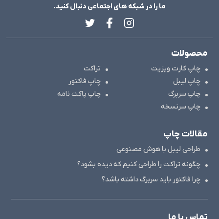
ما را در شبکه های اجتماعی دنبال کنید.
کنار ظرافت بالا از مقاومت و استحکام کافی برخوردار
باشند. علاوه بر آن استفاده از حاشیه امن ۵ میلیمتری در
طراحی این کارت ها ضمن کمک به جلوه و زیبایی آنها
محصولات
باعث می شود به محتویات کارت در هنگام برش آسیبی
وارد نشود.
چاپ کارت ویزیت
تراکت
چاپ لیبل
چاپ فاکتور
چاپ سربرگ
چاپ پاکت نامه
چاپ سرنسخه
مقالات چاپ
طراحی لیبل با هوش مصنوعی
چگونه تراکت را طراحی کنیم که دیده بشود؟
چرا فاکتور باید سربرگ داشته باشد؟
انواع متداول کارت ویزیت لمینت مات
کارت ویزیت
لمینت مات با توجه به نوع طراحی و
ابعادی که دارند در ۵ دسته کارت ویزیت مات دورگرد،
تماس با ما