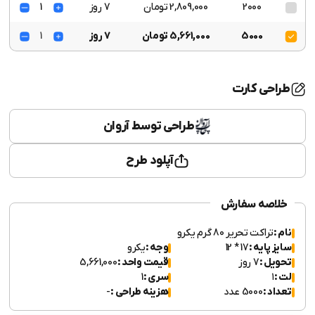
2000
2,809,000 تومان
7 روز
1
5000
5,661,000 تومان
7 روز
1
طراحی کارت
طراحی توسط آروان
آپلود طرح
خلاصه سفارش
نام :
تراکت تحریر 80 گرم یکرو
سایز پایه :
17 * 12
وجه :
یکرو
تحویل :
7 روز
قیمت واحد :
5,661,000
لت :
۱
سری :
1
تعداد :
5000 عدد
هزینه طراحی :
-