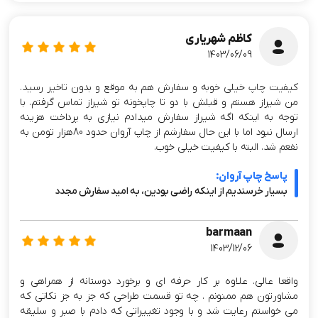
کاظم شهریاری
1403/06/09
کیفیت چاپ خیلی خوبه و سفارش هم به موقع و بدون تاخیر رسید.
من شیراز هستم و قبلش با دو تا چاپخونه تو شیراز تماس گرفتم. با
توجه به اینکه اگه شیراز سفارش میدادم نیازی به پرداخت هزینه
ارسال نبود اما با این حال سفارشم از چاپ آروان حدود 80هزار تومن به
نفعم شد. البته با کیفیت خیلی خوب.
پاسخ چاپ آروان:
بسیار خرسندیم از اینکه راضی بودین، به امید سفارش مجدد
barmaan
1403/12/06
واقعا عالی. علاوه بر کار حرفه ای و برخورد دوستانه از همراهی و
مشاورتون هم ممنونم . چه تو قسمت طراحی که جز به جز نکاتی که
می خواستم رعایت شد و با وجود تغییراتی که دادم با صبر و سلیقه