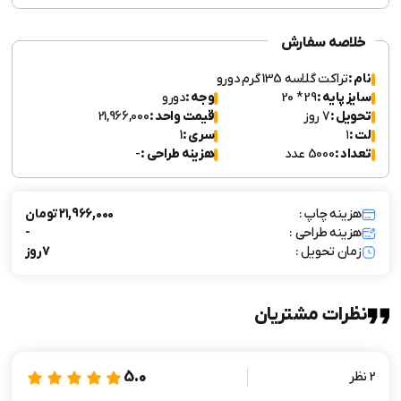
خلاصه سفارش
نام :
تراکت گلاسه 135 گرم دورو
سایز پایه :
29 * 20
وجه :
دورو
تحویل :
7 روز
قیمت واحد :
21,966,000
لت :
۱
سری :
1
تعداد :
5000 عدد
هزینه طراحی :
-
هزینه چاپ :
21,966,000 تومان
هزینه طراحی :
-
زمان تحویل :
7 روز
نظرات مشتریان
5.0
2 نظر