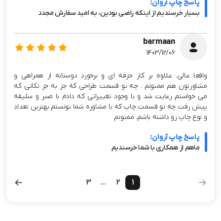
پاسخ چاپ آروان:
بسیار خرسندیم از اینکه راضی بودین، به امید سفارش مجدد
barmaan
1403/12/06
واقعا عالی. علاوه بر کار حرفه ای و برخورد دوستانه از همراهی و
مشاورتون هم ممنونم . چه تو قسمت طراحی که جز به جز نکاتی که
می خواستم رعایت شد و با وجود تغییراتی که دادم با صبر و سلیقه
پیش رفت چه تو قسمت چاپ که با مشاوره شما تونستم بهترین تعداد
و نوع چاپ رو داشته باشم. ممنونم
پاسخ چاپ آروان:
ماهم از همکاری با شما خرسندیم
3
...
2
1