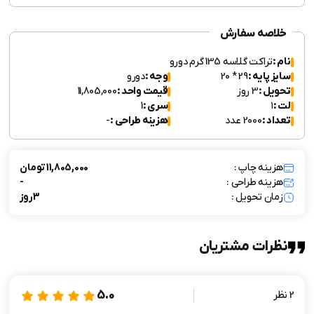
خلاصه سفارش
نام :
تراکت گلاسه 135 گرم دورو
سایز پایه :
29 * 20
وجه :
دورو
تحویل :
3 روز
قیمت واحد :
11,805,000
لت :
۱
سری :
1
تعداد :
2000 عدد
هزینه طراحی :
-
هزینه چاپ :
11,805,000 تومان
هزینه طراحی :
-
زمان تحویل :
3 روز
نظرات مشتریان
5.0
2 نظر