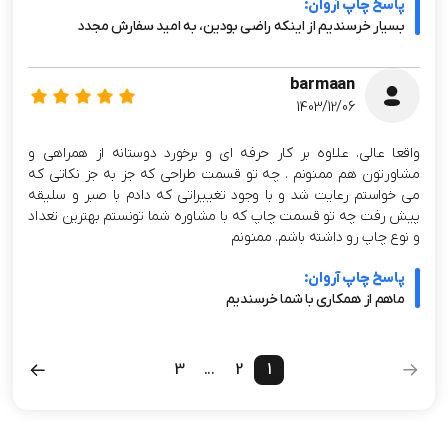
پاسخ چاپ آروان:
بسیار خرسندیم از اینکه راضی بودین، به امید سفارش مجدد
barmaan
1403/12/06
واقعا عالی. علاوه بر کار حرفه ای و برخورد دوستانه از همراهی و
مشاورتون هم ممنونم . چه تو قسمت طراحی که جز به جز نکاتی که
می خواستم رعایت شد و با وجود تغییراتی که دادم با صبر و سلیقه
پیش رفت چه تو قسمت چاپ که با مشاوره شما تونستم بهترین تعداد
و نوع چاپ رو داشته باشم. ممنونم
پاسخ چاپ آروان:
ماهم از همکاری با شما خرسندیم
3
...
2
1