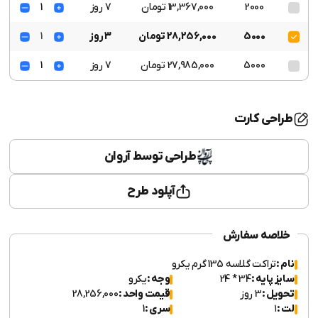
2000
13,367,000 تومان
7 روز
1
5000
28,256,000 تومان
3 روز
1
5000
27,985,000 تومان
7 روز
1
طراحی کارت
طراحی توسط آروان
آپلود طرح
خلاصه سفارش
نام :
تراکت گلاسه 135 گرم یکرو
سایز پایه :
34 * 24
وجه :
یکرو
تحویل :
3 روز
قیمت واحد :
28,256,000
لت :
۱
سری :
1