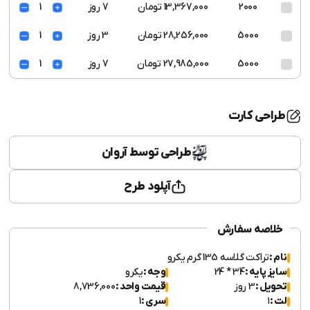
2000
13,367,000 تومان
7 روز
1
5000
28,256,000 تومان
3 روز
1
5000
27,985,000 تومان
7 روز
1
طراحی کارت
طراحی توسط آروان
آپلود طرح
خلاصه سفارش
نام :
تراکت گلاسه 135 گرم یکرو
سایز پایه :
34 * 24
وجه :
یکرو
تحویل :
3 روز
قیمت واحد :
8,736,000
لت :
۱
سری :
1