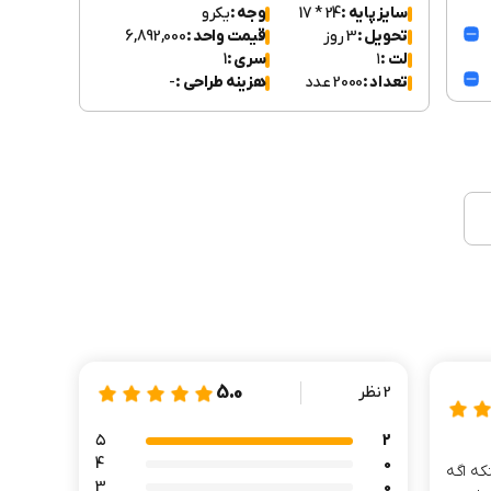
سایز پایه :
24 * 17
وجه :
یکرو
تحویل :
3 روز
قیمت واحد :
6,892,000
لت :
۱
سری :
1
تعداد :
2000 عدد
هزینه طراحی :
-
5.0
2 نظر
۵
2
4
0
که اگه
3
0