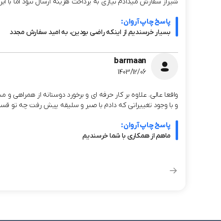
شیراز سفارش میدادم نیازی به پرداخت هزینه ارسال نبود اما با این حال سفارشم از چاپ آروان حدود 
پاسخ چاپ آروان:
بسیار خرسندیم از اینکه راضی بودین، به امید سفارش مجدد
barmaan
1403/12/06
واقعا عالی. علاوه بر کار حرفه ای و برخورد دوستانه از همراهی 
و با وجود تغییراتی که دادم با صبر و سلیقه پیش رفت چه تو قسم
پاسخ چاپ آروان:
ماهم از همکاری با شما خرسندیم