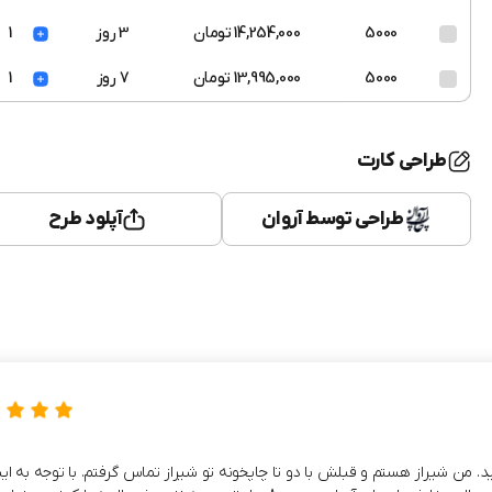
5000
14,254,000 تومان
3 روز
1
5000
13,995,000 تومان
7 روز
1
طراحی کارت
طراحی توسط آروان
آپلود طرح
ن شیراز هستم و قبلش با دو تا چاپخونه تو شیراز تماس گرفتم. با توجه به این