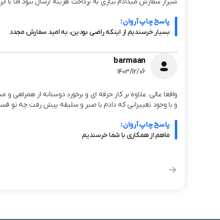
شیراز سفارش میدادم نیازی به پرداخت هزینه ارسال نبود اما با این حال سفارشم از چاپ آروان حدود 
پاسخ چاپ آروان:
بسیار خرسندیم از اینکه راضی بودین، به امید سفارش مجدد
barmaan
1403/12/06
واقعا عالی. علاوه بر کار حرفه ای و برخورد دوستانه از همراهی 
و با وجود تغییراتی که دادم با صبر و سلیقه پیش رفت چه تو قسم
پاسخ چاپ آروان:
ماهم از همکاری با شما خرسندیم