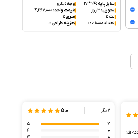
سایز پایه :
24 * 17
وجه :
یکرو
تحویل :
3 روز
قیمت واحد :
4,467,000
لت :
۱
سری :
1
تعداد :
1000 عدد
هزینه طراحی :
-
5.0
2 نظر
۵
2
4
0
که اگه
3
0