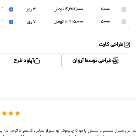
5000
14,254,000 تومان
3 روز
1
5000
13,995,000 تومان
7 روز
1
طراحی کارت
طراحی توسط آروان
آپلود طرح
ن شیراز هستم و قبلش با دو تا چاپخونه تو شیراز تماس گرفتم. با توجه به این