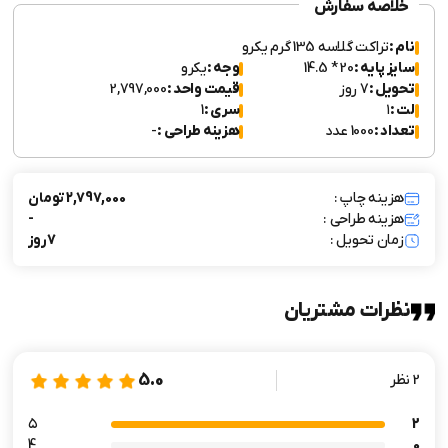
خلاصه سفارش
نام :
تراکت گلاسه 135 گرم یکرو
سایز پایه :
20 * 14.5
وجه :
یکرو
تحویل :
7 روز
قیمت واحد :
2,797,000
لت :
۱
سری :
1
تعداد :
1000 عدد
هزینه طراحی :
-
هزینه چاپ :
2,797,000 تومان
هزینه طراحی :
-
زمان تحویل :
7 روز
نظرات مشتریان
5.0
2 نظر
۵
2
4
0