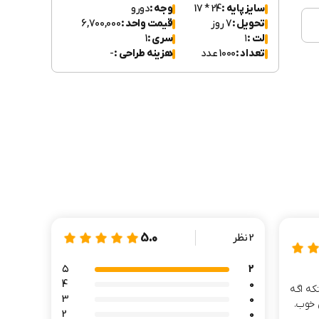
سایز پایه :
24 * 17
وجه :
دورو
تحویل :
7 روز
قیمت واحد :
6,700,000
لت :
۱
سری :
1
تعداد :
1000 عدد
هزینه طراحی :
-
5.0
2 نظر
۵
2
4
0
که اگه
3
0
2
0