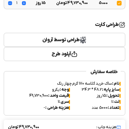
5000
49,730,900 تومان
15 روز
1
طراحی کارت
طراحی توسط آروان
آپلود طرح
خلاصه سفارش
نام :
ساک خرید گلاسه 170 گرم چهار رنگ
سایز پایه :
48.2 * 34.3
وجه :
یکرو
تحویل :
15 روز
قیمت واحد :
49,730,900
لت :
۱
سری :
1
تعداد :
5000 عدد
هزینه طراحی :
-
هزینه چاپ :
49,730,900 تومان