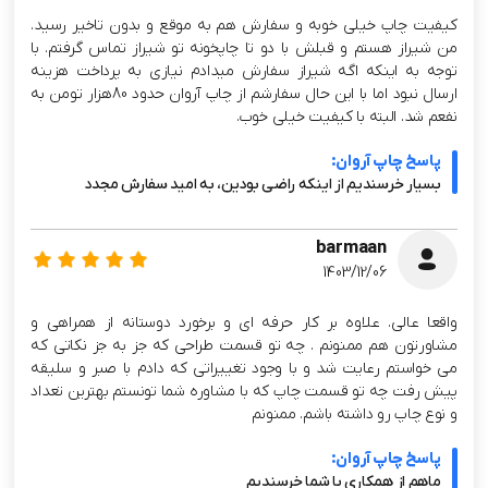
کیفیت چاپ خیلی خوبه و سفارش هم به موقع و بدون تاخیر رسید.
من شیراز هستم و قبلش با دو تا چاپخونه تو شیراز تماس گرفتم. با
توجه به اینکه اگه شیراز سفارش میدادم نیازی به پرداخت هزینه
ارسال نبود اما با این حال سفارشم از چاپ آروان حدود 80هزار تومن به
نفعم شد. البته با کیفیت خیلی خوب.
پاسخ چاپ آروان:
بسیار خرسندیم از اینکه راضی بودین، به امید سفارش مجدد
barmaan
1403/12/06
واقعا عالی. علاوه بر کار حرفه ای و برخورد دوستانه از همراهی و
مشاورتون هم ممنونم . چه تو قسمت طراحی که جز به جز نکاتی که
می خواستم رعایت شد و با وجود تغییراتی که دادم با صبر و سلیقه
پیش رفت چه تو قسمت چاپ که با مشاوره شما تونستم بهترین تعداد
و نوع چاپ رو داشته باشم. ممنونم
پاسخ چاپ آروان:
ماهم از همکاری با شما خرسندیم