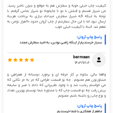
کیفیت چاپ خیلی خوبه و سفارش هم به موقع و بدون تاخیر رسید.
من شیراز هستم و قبلش با دو تا چاپخونه تو شیراز تماس گرفتم. با
توجه به اینکه اگه شیراز سفارش میدادم نیازی به پرداخت هزینه
ارسال نبود اما با این حال سفارشم از چاپ آروان حدود 80هزار تومن به
نفعم شد. البته با کیفیت خیلی خوب.
پاسخ چاپ آروان:
بسیار خرسندیم از اینکه راضی بودین، به امید سفارش مجدد
barmaan
1403/12/06
واقعا عالی. علاوه بر کار حرفه ای و برخورد دوستانه از همراهی و
مشاورتون هم ممنونم . چه تو قسمت طراحی که جز به جز نکاتی که
می خواستم رعایت شد و با وجود تغییراتی که دادم با صبر و سلیقه
پیش رفت چه تو قسمت چاپ که با مشاوره شما تونستم بهترین تعداد
و نوع چاپ رو داشته باشم. ممنونم
پاسخ چاپ آروان:
ماهم از همکاری با شما خرسندیم