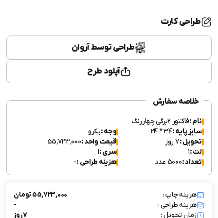
طراحی کارت
طراحی توسط آروان
آپلود طرح
خلاصه سفارش
نام :
فاکتور 2برگی چهاررنگ
سایز پایه :
34 * 24
وجه :
یکرو
تحویل :
7 روز
قیمت واحد :
55,723,000
لت :
۱
سری :
1
تعداد :
5000 عدد
هزینه طراحی :
-
هزینه چاپ :
55,723,000 تومان
هزینه طراحی :
-
زمان تحویل :
7 روز