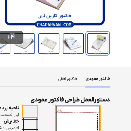
+4
فاکتور عمودی
فاکتور افقی
دستورالعمل طراحی فاکتور عمودی
ناحیه زرد : 4 الی 7 میلی مت
این قسمت از
خط برش
اطمینان داش