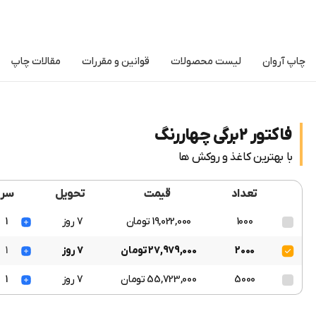
چاپ آروان
لیست محصولات
قوانین و مقررات
مقالات چاپ
فاکتور 2برگی چهاررنگ
با بهترین کاغذ و روکش ها
تعداد
قیمت
تحویل
سر
1000
19,022,000 تومان
7 روز
1
2000
27,979,000 تومان
7 روز
1
5000
55,723,000 تومان
7 روز
1