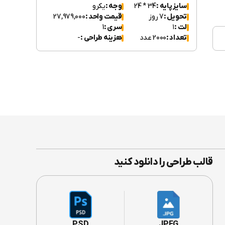
سایز پایه :
34 * 24
وجه :
یکرو
تحویل :
7 روز
قیمت واحد :
27,979,000
لت :
۱
سری :
1
تعداد :
2000 عدد
هزینه طراحی :
-
قالب طراحی را دانلود کنید
PSD
JPEG