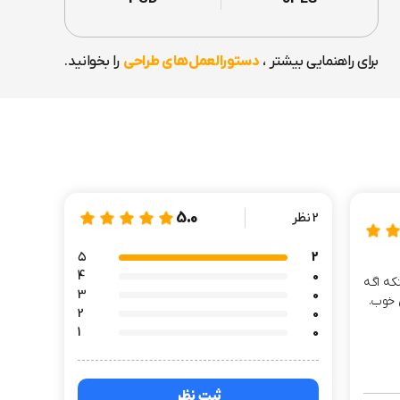
برای راهنمایی بیشتر ،
دستورالعمل‌های طراحی
را بخوانید.
5.0
2 نظر
۵
2
4
0
که اگه
3
0
2
0
1
0
ثبت نظر