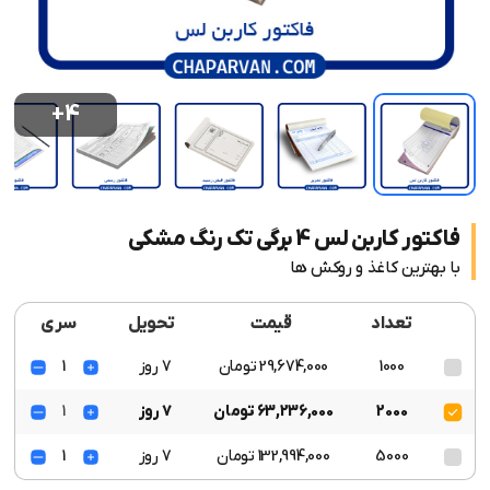
+4
فاکتور کاربن لس 4 برگی تک رنگ مشکی
با بهترین کاغذ و روکش ها
تعداد
قیمت
تحویل
سری
1000
29,674,000 تومان
7 روز
1
2000
63,236,000 تومان
7 روز
1
5000
132,994,000 تومان
7 روز
1