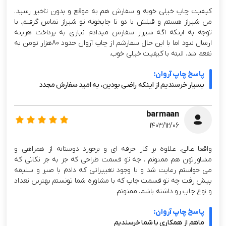
کیفیت چاپ خیلی خوبه و سفارش هم به موقع و بدون تاخیر رسید.
من شیراز هستم و قبلش با دو تا چاپخونه تو شیراز تماس گرفتم. با
توجه به اینکه اگه شیراز سفارش میدادم نیازی به پرداخت هزینه
ارسال نبود اما با این حال سفارشم از چاپ آروان حدود 80هزار تومن به
نفعم شد. البته با کیفیت خیلی خوب.
پاسخ چاپ آروان:
بسیار خرسندیم از اینکه راضی بودین، به امید سفارش مجدد
barmaan
1403/12/06
واقعا عالی. علاوه بر کار حرفه ای و برخورد دوستانه از همراهی و
مشاورتون هم ممنونم . چه تو قسمت طراحی که جز به جز نکاتی که
می خواستم رعایت شد و با وجود تغییراتی که دادم با صبر و سلیقه
پیش رفت چه تو قسمت چاپ که با مشاوره شما تونستم بهترین تعداد
و نوع چاپ رو داشته باشم. ممنونم
پاسخ چاپ آروان:
ماهم از همکاری با شما خرسندیم