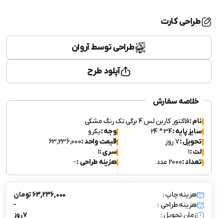
طراحی کارت
طراحی توسط آروان
آپلود طرح
خلاصه سفارش
نام :
فاکتور کاربن لس 4 برگی تک رنگ مشکی
سایز پایه :
34 * 24
وجه :
یکرو
تحویل :
7 روز
قیمت واحد :
63,236,000
لت :
۱
سری :
1
تعداد :
2000 عدد
هزینه طراحی :
-
هزینه چاپ :
63,236,000 تومان
هزینه طراحی :
-
زمان تحویل :
7 روز