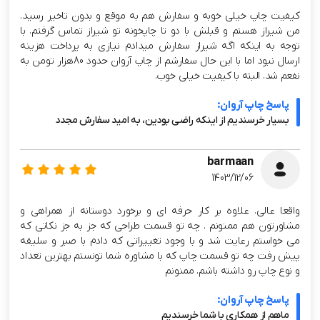
کیفیت چاپ خیلی خوبه و سفارش هم به موقع و بدون تاخیر رسید.
من شیراز هستم و قبلش با دو تا چاپخونه تو شیراز تماس گرفتم. با
توجه به اینکه اگه شیراز سفارش میدادم نیازی به پرداخت هزینه
ارسال نبود اما با این حال سفارشم از چاپ آروان حدود 80هزار تومن به
نفعم شد. البته با کیفیت خیلی خوب.
پاسخ چاپ آروان:
بسیار خرسندیم از اینکه راضی بودین، به امید سفارش مجدد
barmaan
1403/12/06
واقعا عالی. علاوه بر کار حرفه ای و برخورد دوستانه از همراهی و
مشاورتون هم ممنونم . چه تو قسمت طراحی که جز به جز نکاتی که
می خواستم رعایت شد و با وجود تغییراتی که دادم با صبر و سلیقه
پیش رفت چه تو قسمت چاپ که با مشاوره شما تونستم بهترین تعداد
و نوع چاپ رو داشته باشم. ممنونم
پاسخ چاپ آروان:
ماهم از همکاری با شما خرسندیم