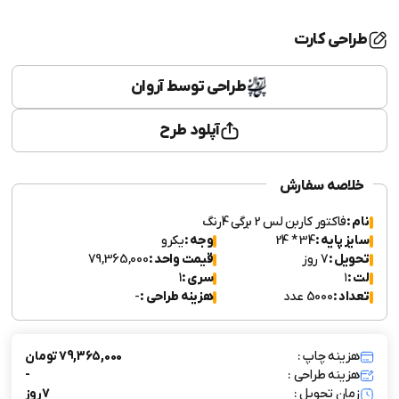
طراحی کارت
طراحی توسط آروان
آپلود طرح
خلاصه سفارش
نام :
فاکتور کاربن لس 2 برگی 4رنگ
سایز پایه :
34 * 24
وجه :
یکرو
تحویل :
7 روز
قیمت واحد :
79,365,000
لت :
۱
سری :
1
تعداد :
5000 عدد
هزینه طراحی :
-
هزینه چاپ :
79,365,000 تومان
هزینه طراحی :
-
زمان تحویل :
7 روز